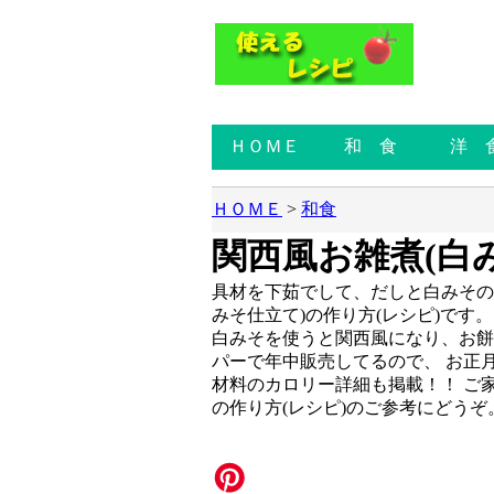
ＨＯＭＥ
和 食
洋 
ＨＯＭＥ
>
和食
関西風お雑煮(白
具材を下茹でして、だしと白みその
みそ仕立て)の作り方(レシピ)です。
白みそを使うと関西風になり、お餅
パーで年中販売してるので、 お正
材料のカロリー詳細も掲載！！ ご
の作り方(レシピ)のご参考にどうぞ