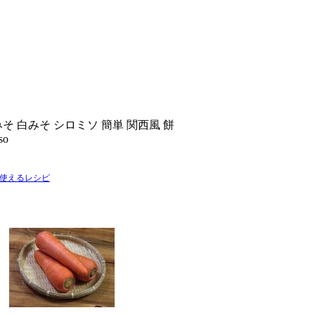
そ 白みそ シロミソ 簡単 関西風 餅
so
使えるレシピ