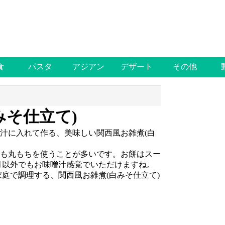
食
パスタ
アジアン
デザート
その他
みそ仕立て)
汁に入れて作る、美味しい関西風お雑煮(白
も丸もちを使うことが多いです。お餅はスー
月以外でもお味噌汁感覚でいただけますね。
家庭で調理する、関西風お雑煮(白みそ仕立て)
。