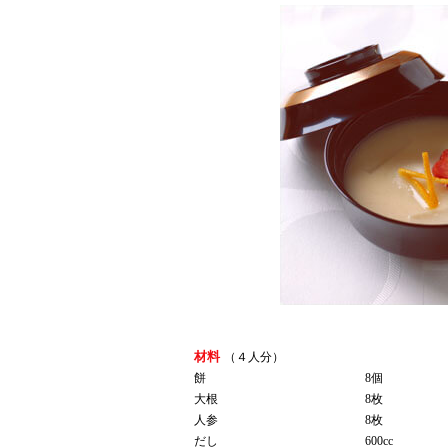
材料
（４人分）
餅
8個
大根
8枚
人参
8枚
だし
600cc