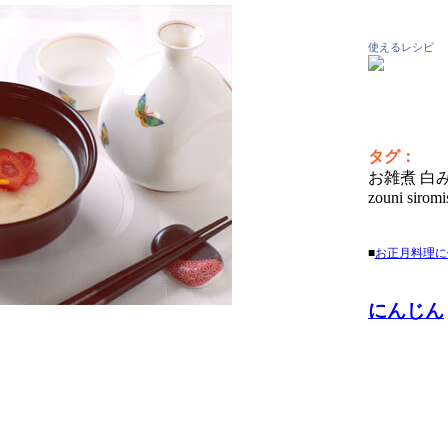
使えるレシピ
タグ：
お雑煮 白み
zouni siromi
■
お正月料理に
にんじん