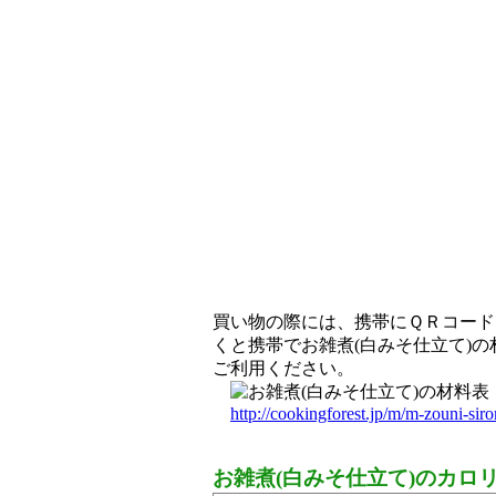
買い物の際には、携帯にＱＲコード
くと携帯でお雑煮(白みそ仕立て)
ご利用ください。
http://cookingforest.jp/m/m-zouni-sir
お雑煮(白みそ仕立て)のカロ