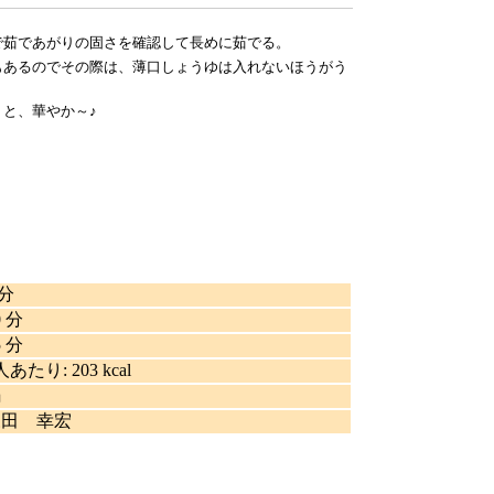
で茹であがりの固さを確認して長めに茹でる。
もあるのでその際は、薄口しょうゆは入れないほうがう
と、華やか～♪
 分
0 分
5 分
人あたり
:
203 kcal
鍋
森田 幸宏