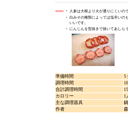
・
memo
人参は大根より火が通りにくいの
・
白みその種類によっては塩辛いの
いいです。
・
にんじんを型抜きで抜いてあしらう
準備時間
5
調理時間
1
合計調理時間
1
カロリー
1
主な調理器具
作者