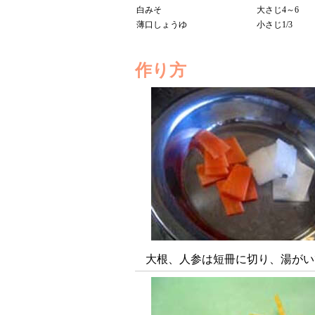
白みそ
大さじ4～6
薄口しょうゆ
小さじ1/3
作り方
大根、人参は短冊に切り、湯がい