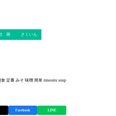
動 画
さくいん
 定番 みそ 味噌 簡単 misosiru soup
Facebook
LINE