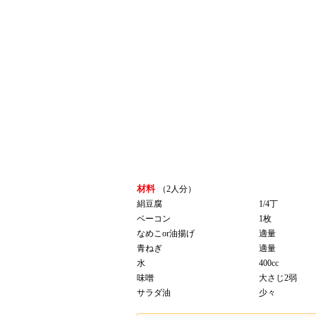
材料
（2人分）
絹豆腐
1/4丁
ベーコン
1枚
なめこor油揚げ
適量
青ねぎ
適量
水
400cc
味噌
大さじ2弱
サラダ油
少々