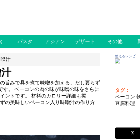
食
パスタ
アジアン
デザート
その他
使えるレシピ
味噌汁
噌汁
の旨みで具を煮て味噌を加える、だし要らず
です。
ベーコンの肉の味が味噌の味をさらに
タグ：
イントです。 材料のカロリー詳細も掲
ベーコン 朝食
ずの美味しいベーコン入り味噌汁の作り方
豆腐料理
X