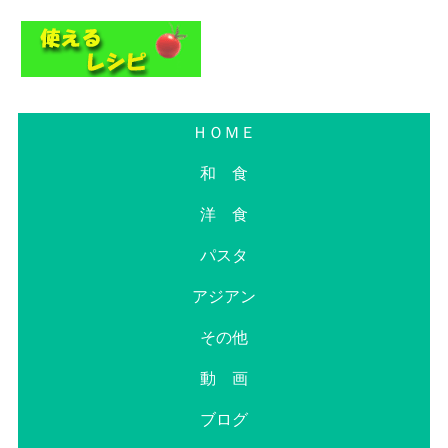
ＨＯＭＥ
和 食
洋 食
パスタ
アジアン
その他
動 画
ブログ