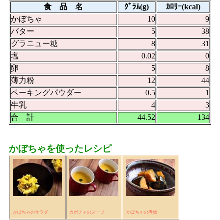
食 品 名
ｸﾞﾗﾑ(g)
ｶﾛﾘｰ(kcal)
かぼちゃ
10
9
バター
5
38
グラニュー糖
8
31
塩
0.02
0
卵
5
8
薄力粉
12
44
ベーキングパウダー
0.5
1
牛乳
4
3
合 計
44.52
134
かぼちゃを使ったレシピ
かぼちゃのサラダ
カボチャのスープ
かぼちゃの煮物