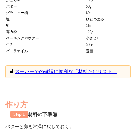
かぼちゃ
100g
バター
50g
グラニュー糖
80g
塩
ひとつまみ
卵
1個
薄力粉
120g
ベーキングパウダー
小さじ1
牛乳
50cc
バニラオイル
適量
🛒
スーパーでの確認に便利な「材料だけリスト」
作り方
材料の下準備
Step 1
バターと卵を常温に戻しておく。