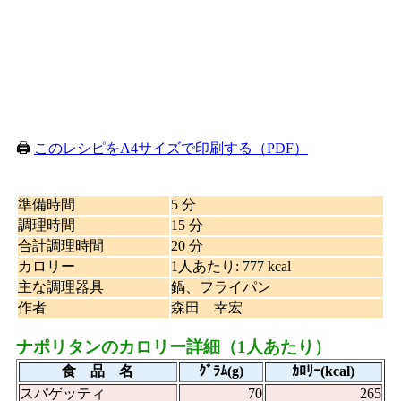
🖨️
このレシピをA4サイズで印刷する（PDF）
準備時間
5 分
調理時間
15 分
合計調理時間
20 分
カロリー
1人あたり
:
777 kcal
主な調理器具
鍋、フライパン
作者
森田 幸宏
ナポリタンのカロリー詳細（1人あたり）
食 品 名
ｸﾞﾗﾑ(g)
ｶﾛﾘｰ(kcal)
スパゲッティ
70
265