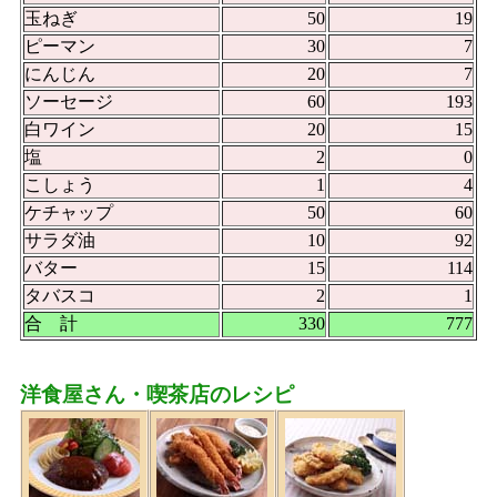
玉ねぎ
50
19
ピーマン
30
7
にんじん
20
7
ソーセージ
60
193
白ワイン
20
15
塩
2
0
こしょう
1
4
ケチャップ
50
60
サラダ油
10
92
バター
15
114
タバスコ
2
1
合 計
330
777
洋食屋さん・喫茶店のレシピ