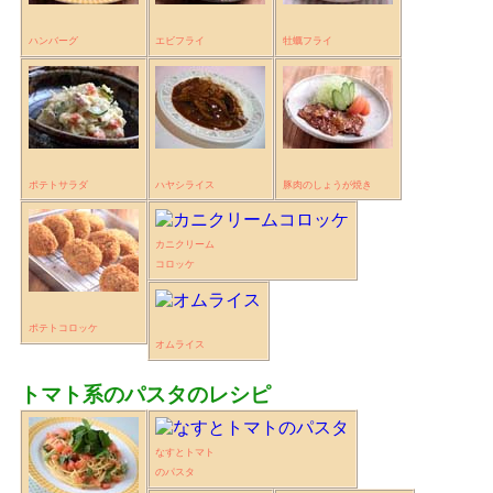
ハンバーグ
エビフライ
牡蠣フライ
ポテトサラダ
ハヤシライス
豚肉のしょうが焼き
カニクリーム
コロッケ
ポテトコロッケ
オムライス
トマト系のパスタのレシピ
なすとトマト
のパスタ