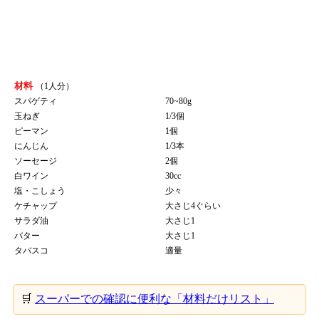
材料
（1人分）
スパゲティ
70~80g
玉ねぎ
1/3個
ピーマン
1個
にんじん
1/3本
ソーセージ
2個
白ワイン
30cc
塩・こしょう
少々
ケチャップ
大さじ4ぐらい
サラダ油
大さじ1
バター
大さじ1
タバスコ
適量
🛒
スーパーでの確認に便利な「材料だけリスト」