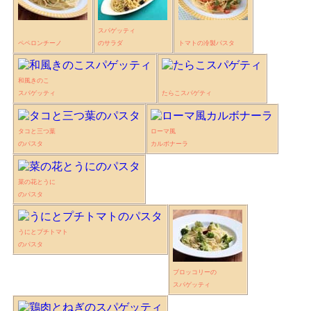
スパゲッティ
ペペロンチーノ
のサラダ
トマトの冷製パスタ
和風きのこ
スパゲッティ
たらこスパゲティ
タコと三つ葉
ローマ風
のパスタ
カルボナーラ
菜の花とうに
のパスタ
うにとプチトマト
のパスタ
ブロッコリーの
スパゲッティ