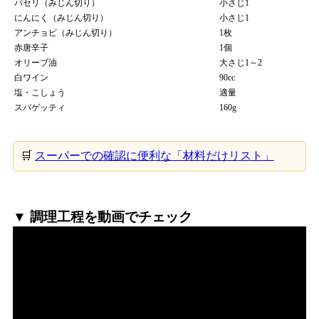
パセリ（みじん切り）
小さじ1
にんにく（みじん切り）
小さじ1
アンチョビ（みじん切り）
1枚
赤唐辛子
1個
オリーブ油
大さじ1～2
白ワイン
90cc
塩・こしょう
適量
スパゲッティ
160g
🛒
スーパーでの確認に便利な「材料だけリスト」
▼ 調理工程を動画でチェック