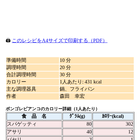
🖨️
このレシピをA4サイズで印刷する（PDF）
準備時間
10 分
調理時間
20 分
合計調理時間
30 分
カロリー
1人あたり
:
431 kcal
主な調理器具
鍋、フライパン
作者
森田 幸宏
ボンゴレビアンコのカロリー詳細（1人あたり）
食 品 名
ｸﾞﾗﾑ(g)
ｶﾛﾘｰ(kcal)
スパゲッティ
80
302
アサリ
40
12
パセリ
2
1