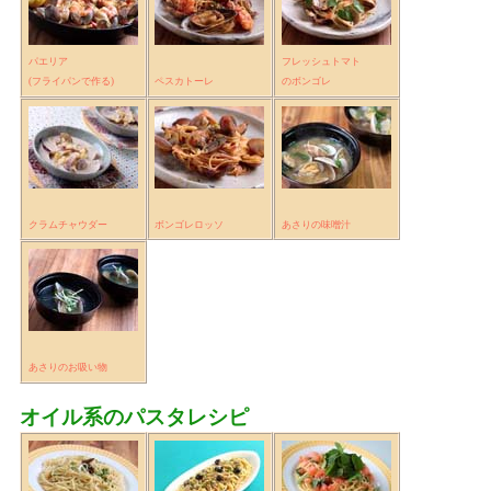
パエリア
フレッシュトマト
(フライパンで作る)
ペスカトーレ
のボンゴレ
クラムチャウダー
ボンゴレロッソ
あさりの味噌汁
あさりのお吸い物
オイル系のパスタレシピ