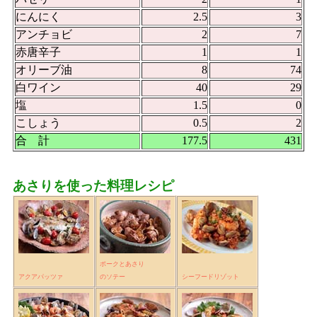
にんにく
2.5
3
アンチョビ
2
7
赤唐辛子
1
1
オリーブ油
8
74
白ワイン
40
29
塩
1.5
0
こしょう
0.5
2
合 計
177.5
431
あさりを使った料理レシピ
ポークとあさり
アクアパッツァ
のソテー
シーフードリゾット