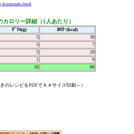
be-konnmaki.html
のカロリー詳細（1人あたり）
ｸﾞﾗﾑ(g)
ｶﾛﾘｰ(kcal)
5
30
5
7
5
20
1
9
16
66
きのレシピをPDFでＡ４サイズ印刷～♪