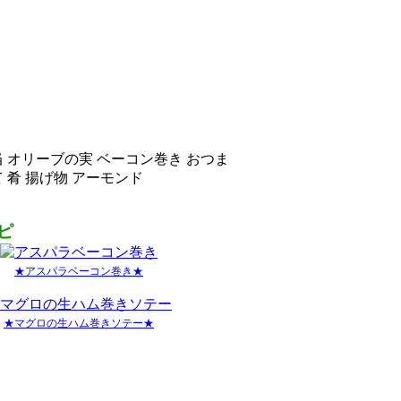
当 オリーブの実 ベーコン巻き おつま
 肴 揚げ物 アーモンド
ピ
★アスパラベーコン巻き★
★マグロの生ハム巻きソテー★