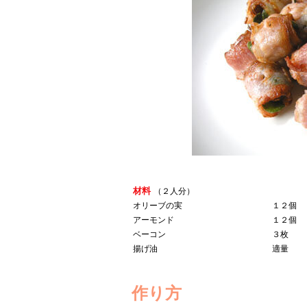
材料
（２人分）
オリーブの実
１２個
アーモンド
１２個
ベーコン
３枚
揚げ油
適量
作り方