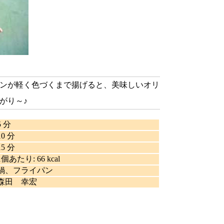
ンが軽く色づくまで揚げると、美味しいオリ
がり～♪
5 分
10 分
15 分
1個あたり
:
66 kcal
鍋、フライパン
森田 幸宏