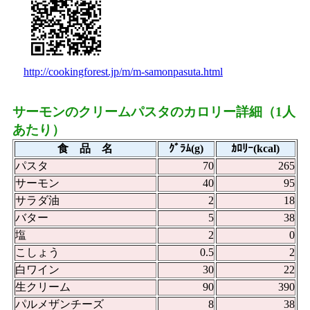
http://cookingforest.jp/m/m-samonpasuta.html
サーモンのクリームパスタのカロリー詳細（1人
あたり）
食 品 名
ｸﾞﾗﾑ(g)
ｶﾛﾘｰ(kcal)
パスタ
70
265
サーモン
40
95
サラダ油
2
18
バター
5
38
塩
2
0
こしょう
0.5
2
白ワイン
30
22
生クリーム
90
390
パルメザンチーズ
8
38