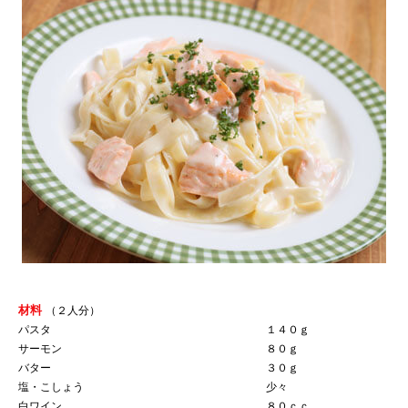
材料
（２人分）
パスタ
１４０ｇ
サーモン
８０ｇ
バター
３０ｇ
塩・こしょう
少々
白ワイン
８０ｃｃ