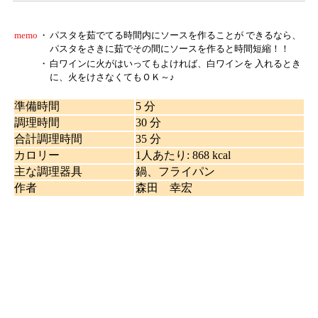
memo
・
パスタを茹でてる時間内にソースを作ることが できるなら、
パスタをさきに茹でその間にソースを作ると時間短縮！！
・
白ワインに火がはいってもよければ、白ワインを 入れるとき
に、火をけさなくてもＯＫ～♪
準備時間
5 分
調理時間
30 分
合計調理時間
35 分
カロリー
1人あたり
:
868 kcal
主な調理器具
鍋、フライパン
作者
森田 幸宏