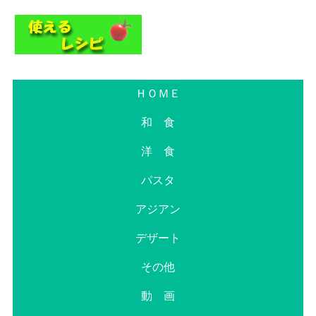
ＨＯＭＥ
和 食
洋 食
パスタ
アジアン
デザート
その他
動 画