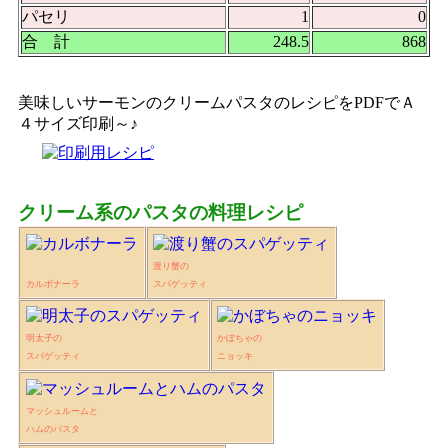
パセリ
1
0
合 計
248.5
868
美味しいサーモンのクリームパスタのレシピをPDFでＡ
４サイズ印刷～♪
クリーム系のパスタの料理レシピ
渡り蟹の
カルボナーラ
スパゲッティ
明太子の
かぼちゃの
スパゲッティ
ニョッキ
マッシュルームと
ハムのパスタ