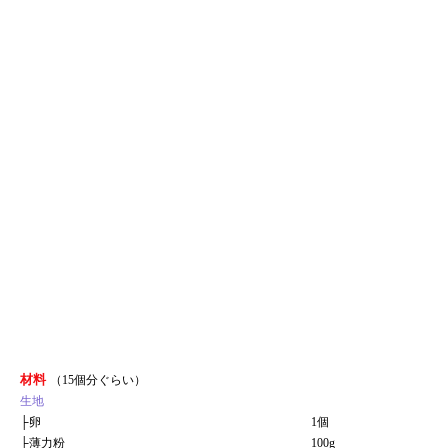
材料
（15個分ぐらい）
生地
├
卵
1個
├
薄力粉
100g