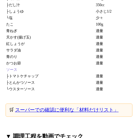
├
だし汁
350cc
├
しょうゆ
小さじ1/2
└
塩
少々
たこ
100g
青ねぎ
適量
天かす(揚げ玉)
適量
紅しょうが
適量
サラダ油
適量
青のり
適量
かつお節
適量
ソース
├
トマトケチャップ
適量
├
とんかつソース
適量
└
ウスターソース
適量
🛒
スーパーでの確認に便利な「材料だけリスト」
▼ 調理工程を動画でチェック