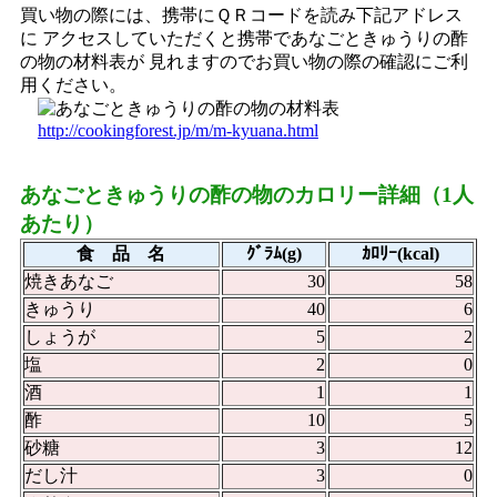
買い物の際には、携帯にＱＲコードを読み下記アドレス
に アクセスしていただくと携帯であなごときゅうりの酢
の物の材料表が 見れますのでお買い物の際の確認にご利
用ください。
http://cookingforest.jp/m/m-kyuana.html
あなごときゅうりの酢の物のカロリー詳細（1人
あたり）
食 品 名
ｸﾞﾗﾑ(g)
ｶﾛﾘｰ(kcal)
焼きあなご
30
58
きゅうり
40
6
しょうが
5
2
塩
2
0
酒
1
1
酢
10
5
砂糖
3
12
だし汁
3
0