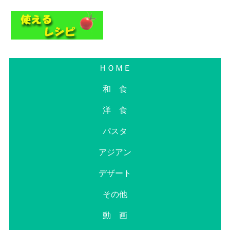
ＨＯＭＥ
和 食
洋 食
パスタ
アジアン
デザート
その他
動 画