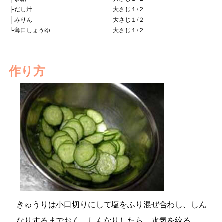
├
だし汁
大さじ１/２
├
みりん
大さじ１/２
└
薄口しょうゆ
大さじ１/２
作り方
きゅうりは小口切りにして塩をふり混ぜ合わし、しん
なりするまでおく。しんなりしたら、水気を絞る。