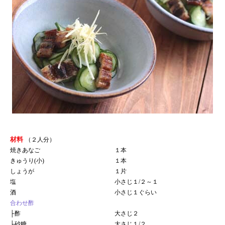
材料
（２人分）
焼きあなご
１本
きゅうり(小)
１本
しょうが
１片
塩
小さじ１/２～１
酒
小さじ１ぐらい
合わせ酢
├
酢
大さじ２
├
砂糖
大さじ１/２