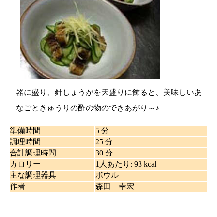
器に盛り、針しょうがを天盛りに飾ると、美味しいあ
なごときゅうりの酢の物のできあがり～♪
準備時間
5 分
調理時間
25 分
合計調理時間
30 分
カロリー
1人あたり
:
93 kcal
主な調理器具
ボウル
作者
森田 幸宏