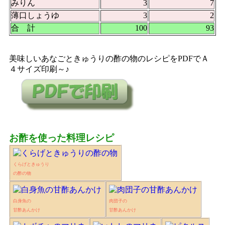
みりん
3
7
薄口しょうゆ
3
2
合 計
100
93
美味しいあなごときゅうりの酢の物のレシピをPDFでＡ
４サイズ印刷～♪
お酢を使った料理レシピ
くらげときゅうり
の酢の物
白身魚の
肉団子の
甘酢あんかけ
甘酢あんかけ